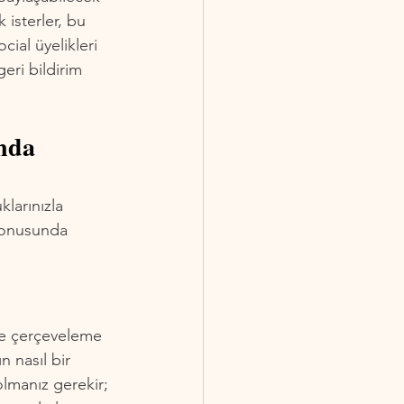
 isterler, bu 
cial üyelikleri 
eri bildirim 
nda 
larınızla 
 konusunda 
ve çerçeveleme 
 nasıl bir 
olmanız gerekir; 