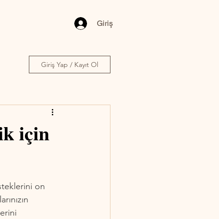
Giriş
Giriş Yap / Kayıt Ol
k için
teklerini on 
arınızın 
erini 