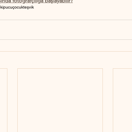
ında fotoğrafçılığa başlayabilir?
ek
ipucu
çocuk
teşvik