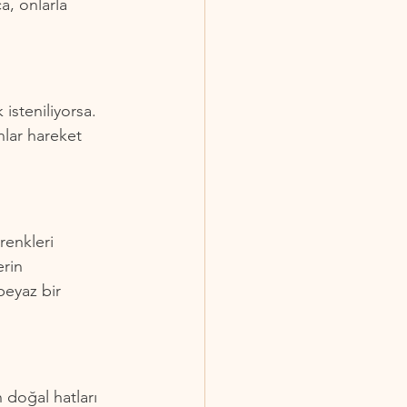
a, onlarla 
isteniliyorsa. 
nlar hareket 
renkleri 
rin 
beyaz bir 
 doğal hatları 