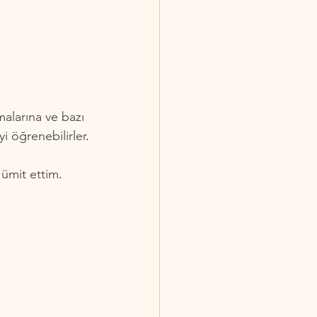
alarına ve bazı 
i öğrenebilirler
.
 ümit ettim
. 