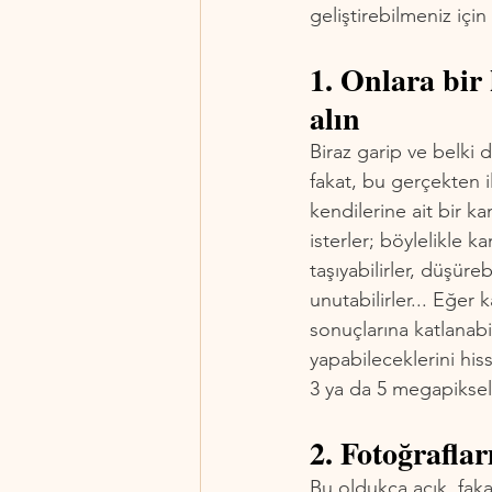
geliştirebilmeniz içi
1. Onlara bir
alın
Biraz garip ve belki d
fakat, bu gerçekten i
kendilerine ait bir ka
isterler; böylelikle k
taşıyabilirler, düşürebil
unutabilirler... Eğer 
sonuçlarına katlanabi
yapabileceklerini hi
3 ya da 5 megapiksell
2. Fotoğraflar
Bu oldukça açık, fak