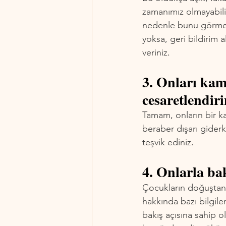
zamanımız olmayabiliy
nedenle bunu görmele
yoksa, geri bildirim a
veriniz
.
3. Onları kam
cesaretlendir
Tamam, onların bir ka
beraber dışarı giderk
teşvik ediniz
.
4. Onlarla bak
Çocukların doğuştan
hakkında bazı bilgile
bakış açısına sahip o