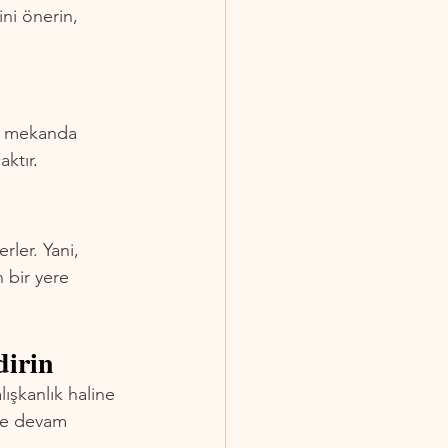
ini önerin, 
ir mekanda 
aktır
.
rler. Yani, 
 bir yere 
dirin
lışkanlık haline 
ye devam 