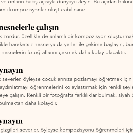
e onların bakış açısıyla dünyayı izleyin. Bu açıdan bakınc
amlı kompozisyonlar oluşturabilirsiniz
.
nesnelerle çalışın
 zordur, özellikle de anlamlı bir kompozisyon oluşturmak 
le hareketsiz nesne ya da yerler ile çekime başlayın; bu
nesnelerin fotoğraflarını çekmek daha kolay olacaktır
.
oynayın
 severler, öyleyse çocuklarınıza pozlamayı öğretmek için 
 aydınlatmayı öğrenmelerini kolaylaştırmak için renkli şeyle
eye çalışın. Renkli bir fotoğrafta farklılıklar bulmak, siyah 
r bulmaktan daha kolaydır
.
oynayın
 çizgileri severler, öyleyse kompozisyonu öğrenmeleri için