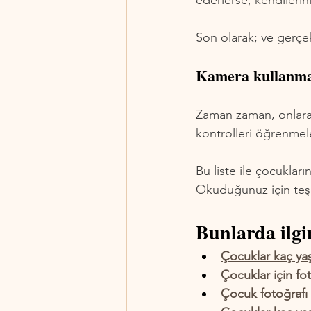
ederlerse, kendilerini
Son olarak; ve gerç
Kamera kullanmal
Zaman zaman, onlara 
kontrolleri öğrenmele
Bu liste ile çocuklar
Okuduğunuz için teşe
Bunlarda ilgin
Çocuklar kaç yaş
Çocuklar için fot
Çocuk fotoğrafı