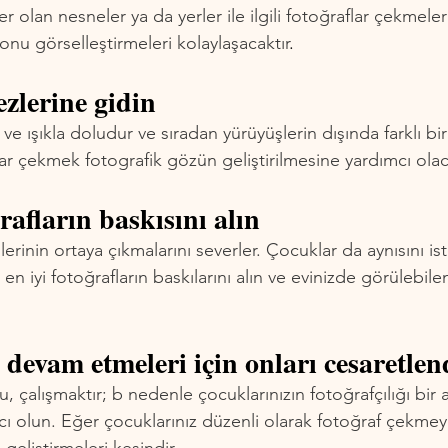
ler olan nesneler ya da yerler ile ilgili fotoğraflar çekmeler
nu görselleştirmeleri kolaylaşacaktır
.
ezlerine gidin
k ve ışıkla doludur ve sıradan yürüyüşlerin dışında farklı b
r çekmek fotografik gözün geliştirilmesine yardımcı olac
ğrafların baskısını alın
şlerinin ortaya çıkmalarını severler. Çocuklar da aynısını iste
n iyi fotoğrafların baskılarını alın ve evinizde görülebilen
 devam etmeleri için onları cesaretlen
, çalışmaktır; b nedenle çocuklarınızın fotoğrafçılığı bir a
cı olun. Eğer çocuklarınız düzenli olarak fotoğraf çekme