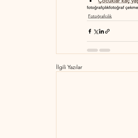
Çocuklar kaç yaş
fotoğrafçılık
fotoğraf çekm
Fotoğrafçılık
İlgili Yazılar