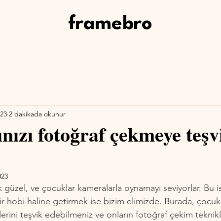
framebro
023
2 dakikada okunur
nızı fotoğraf çekmeye teşvi
023
üzel, ve çocuklar kameralarla oynamayı seviyorlar. Bu is
bir hobi haline getirmek ise bizim elimizde. Burada, çocukl
erini teşvik edebilmeniz ve onların fotoğraf çekim teknikl