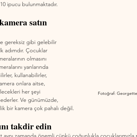
n 10 ipucu bulunmaktadır
.
 kamera satın 
e gereksiz gibi gelebilir 
lk adımdır. Çocuklar 
meralarının olmasını 
ameralarını yanlarında 
irler, kullanabilirler, 
kamera onlara aitse, 
lecekleri her şeyi 
Fotoğraf: Georgette
ssederler. Ve günümüzde, 
ik bir kamera çok pahalı değil
.
ını takdir edin
at aynı zamanda önemli çünkü çoğunlukla çocuklarımızla 