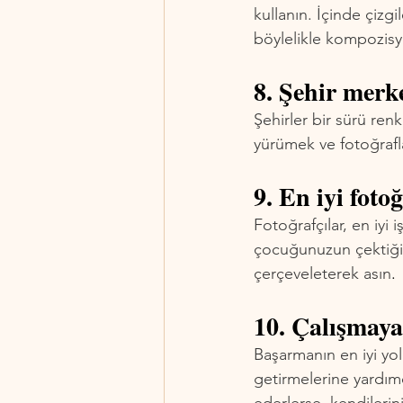
kullanın. İçinde çizgi
böylelikle kompozisyo
8. Şehir merk
Şehirler bir sürü ren
yürümek ve fotoğrafla
9. En iyi foto
Fotoğrafçılar, en iyi i
çocuğunuzun çektiği e
çerçeveleterek asın
.
10. Çalışmaya
Başarmanın en iyi yolu
getirmelerine yardım