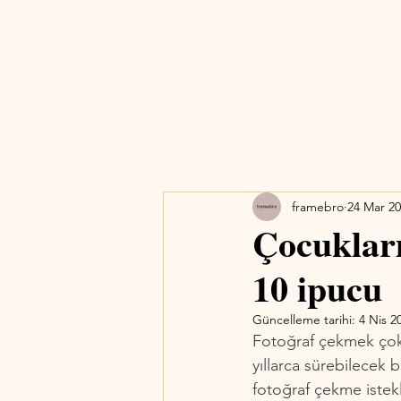
framebro
24 Mar 2
Çocukları
10 ipucu
Güncelleme tarihi:
4 Nis 2
Fotoğraf çekmek çok g
yıllarca sürebilecek 
fotoğraf çekme istekl