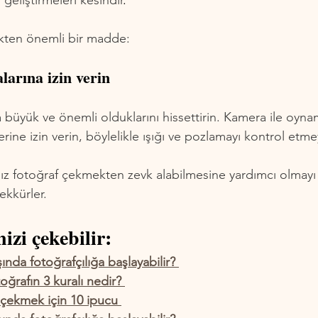
 geliştirmeleri kesindir
.
ekten önemli bir madde:
arına izin verin
büyük ve önemli olduklarını hissettirin. Kamera ile oynam
rine izin verin, böylelikle ışığı ve pozlamayı kontrol etmey
ınız fotoğraf çekmekten zevk alabilmesine yardımcı olmayı
kkürler.
izi çekebilir:
ında fotoğrafçılığa başlayabilir?
oğrafın 3 kuralı nedir?
 çekmek için 10 ipucu 