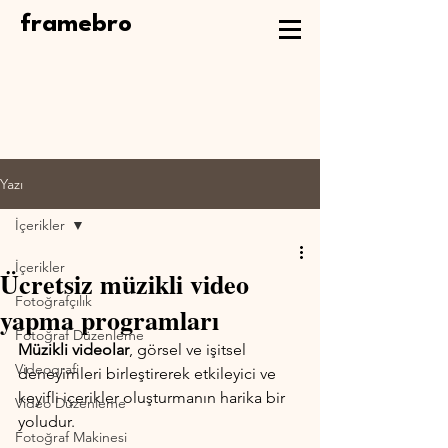
framebro
Yazı
İçerikler
İçerikler
Ücretsiz müzikli video
Fotoğrafçılık
yapma programları
Fotoğraf Düzenleme
Müzikli videolar
, görsel ve işitsel 
Videografi
deneyimleri birleştirerek etkileyici ve 
keyifli içerikler oluşturmanın harika bir 
Video Düzenleme
yoludur. 
Fotoğraf Makinesi