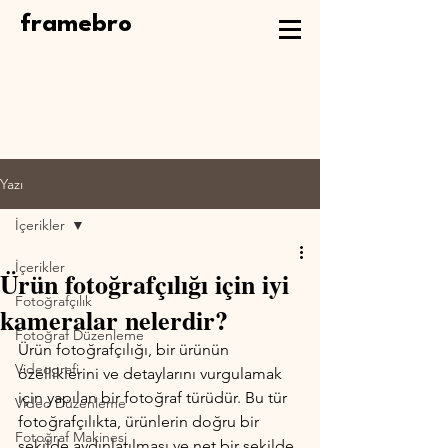
framebro
Yazı
İçerikler
İçerikler
Ürün fotoğrafçılığı için iyi
Fotoğrafçılık
kameralar nelerdir?
Fotoğraf Düzenleme
Ürün fotoğrafçılığı, bir ürünün 
Videografi
özelliklerini ve detaylarını vurgulamak 
için yapılan bir fotoğraf türüdür. Bu tür 
Video Düzenleme
fotoğrafçılıkta, ürünlerin doğru bir 
Fotoğraf Makinesi
şekilde aydınlatılması ve net bir şekilde 