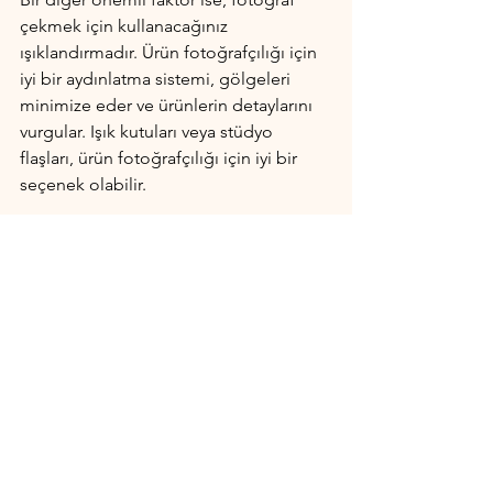
çekmek için kullanacağınız 
ışıklandırmadır. Ürün fotoğrafçılığı için 
iyi bir aydınlatma sistemi, gölgeleri 
minimize eder ve ürünlerin detaylarını 
vurgular. Işık kutuları veya stüdyo 
flaşları, ürün fotoğrafçılığı için iyi bir 
seçenek olabilir.
Sonuç olarak, ürün fotoğrafçılığı için iyi 
bir kamera seçerken, ihtiyaçlarınızı ve 
bütçenizi dikkate alarak karar 
vermelisiniz. Kameraların yanı sıra, 
objektifler ve aydınlatma sistemleri de 
önemlidir ve fotoğraf çekiminde büyük 
bir rol oynarlar.
Fotoğrafçılık