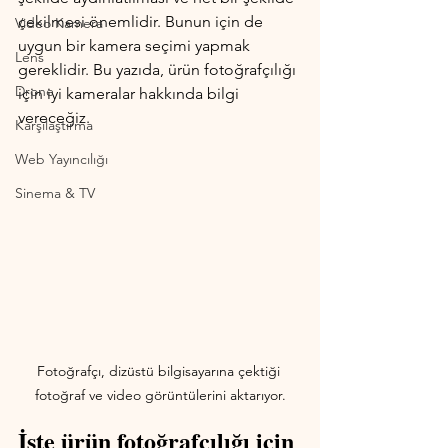
çekilmesi önemlidir. Bunun için de 
Video Kamera
uygun bir kamera seçimi yapmak 
Lens
gereklidir. Bu yazıda, ürün fotoğrafçılığı 
Drone
için iyi kameralar hakkında bilgi 
vereceğiz.
Karşılaştırma
Web Yayıncılığı
Sinema & TV
Fotoğrafçı, dizüstü bilgisayarına çektiği 
fotoğraf ve video görüntülerini aktarıyor.
İşte ürün fotoğrafçılığı için 