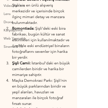
Şişli'nin en ünlü alışveriş 
Video Kamera
merkezidir ve içerisinde birçok 
Lens
ilginç mimari detay ve manzara 
Drone
bulunmaktadır.
Bomontiada:
 Şişli'deki eski bira 
Karşılaştırma
fabrikası, bugün kültür ve sanat 
Web Yayıncılığı
etkinlikleri için kullanılmaktadır ve 
özellikle eski endüstriyel binaların 
Sinema & TV
fotoğraflarını sevenler için harika 
bir yerdir.
Şişli Camii:
 İstanbul'daki en büyük 
camilerden biridir ve harika bir 
mimariye sahiptir.
Maçka Demokrasi Parkı: Şişli'nin 
en büyük parklarından biridir ve 
yeşil alanları, havuzları ve 
manzaraları ile birçok fotoğraf 
fırsatı sunar.