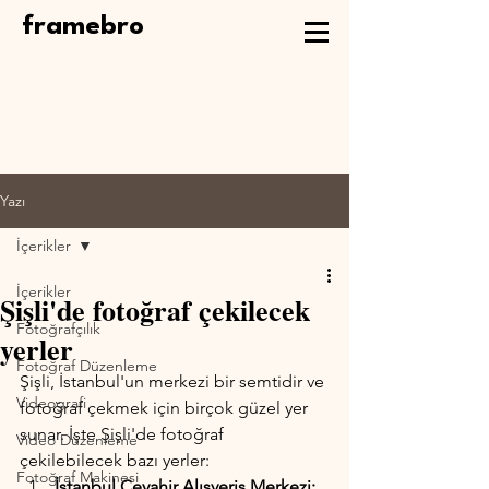
framebro
Yazı
İçerikler
İçerikler
Şişli'de fotoğraf çekilecek
Fotoğrafçılık
yerler
Fotoğraf Düzenleme
Şişli, İstanbul'un merkezi bir semtidir ve 
Videografi
fotoğraf çekmek için birçok güzel yer 
sunar. İşte Şişli'de fotoğraf 
Video Düzenleme
çekilebilecek bazı yerler:
Fotoğraf Makinesi
İstanbul Cevahir Alışveriş Merkezi: