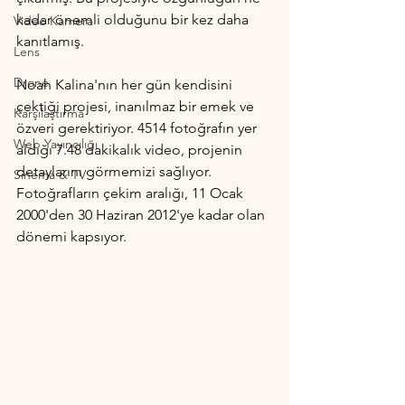
kadar önemli olduğunu bir kez daha 
Video Kamera
kanıtlamış.
Lens
Drone
Noah Kalina'nın her gün kendisini 
çektiği projesi, inanılmaz bir emek ve 
Karşılaştırma
özveri gerektiriyor. 4514 fotoğrafın yer 
Web Yayıncılığı
aldığı 7.48 dakikalık video, projenin 
detaylarını görmemizi sağlıyor. 
Sinema & TV
Fotoğrafların çekim aralığı, 11 Ocak 
2000'den 30 Haziran 2012'ye kadar olan 
dönemi kapsıyor.