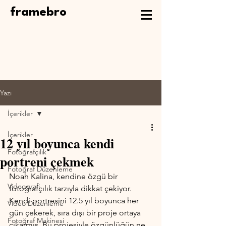
framebro
Yazı
İçerikler
İçerikler
12 yıl boyunca kendi
Fotoğrafçılık
portreni çekmek
Fotoğraf Düzenleme
Noah Kalina, kendine özgü bir 
Videografi
fotoğrafçılık tarzıyla dikkat çekiyor. 
Kendi portresini 12.5 yıl boyunca her 
Video Düzenleme
gün çekerek, sıra dışı bir proje ortaya 
Fotoğraf Makinesi
çıkarmış. Bu projesiyle özgünlüğün ne 