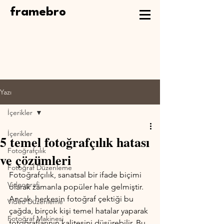
framebro
Yazı
İçerikler
İçerikler
5 temel fotoğrafçılık hatası
Fotoğrafçılık
ve çözümleri
Fotoğraf Düzenleme
Fotoğrafçılık, sanatsal bir ifade biçimi 
Videografi
olarak zamanla popüler hale gelmiştir. 
Ancak, herkesin fotoğraf çektiği bu 
Video Düzenleme
çağda, birçok kişi temel hatalar yaparak 
Fotoğraf Makinesi
fotoğraflarının kalitesini düşürebilir. Bu 