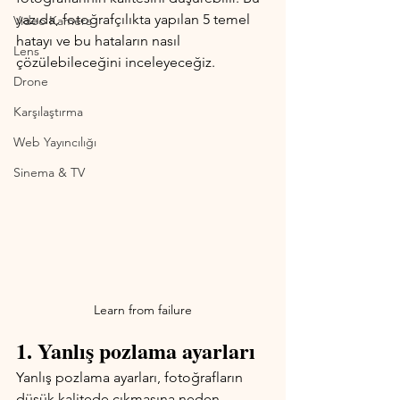
yazıda, fotoğrafçılıkta yapılan 5 temel 
Video Kamera
hatayı ve bu hataların nasıl 
Lens
çözülebileceğini inceleyeceğiz.
Drone
Karşılaştırma
Web Yayıncılığı
Sinema & TV
Learn from failure
1. Yanlış pozlama ayarları
Yanlış pozlama ayarları, fotoğrafların 
düşük kalitede çıkmasına neden 