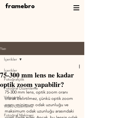
framebro
Yazı
İçerikler
İçerikler
75-300 mm lens ne kadar
Fotoğrafçılık
optik zoom yapabilir?
Fotoğraf Düzenleme
75-300 mm lens, optik zoom oranı 
Videografi
olarak belirtilmez, çünkü optik zoom 
oranı, minimum odak uzunluğu ve 
Video Düzenleme
maksimum odak uzunluğu arasındaki 
Fotoğraf Makinesi
oranı ifade eder. Ancak, bu lensin odak 