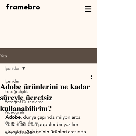
framebro
Yazı
İçerikler
İçerikler
Adobe ürünlerini ne kadar
Fotoğrafçılık
süreyle ücretsiz
Fotoğraf Düzenleme
kullanabilirim?
Videografi
Adobe
, dünya çapında milyonlarca 
Video Düzenleme
kullanıcısı olan popüler bir yazılım 
şirketidir. 
Adobe'nin ürünleri
 arasında 
Fotoğraf Makinesi