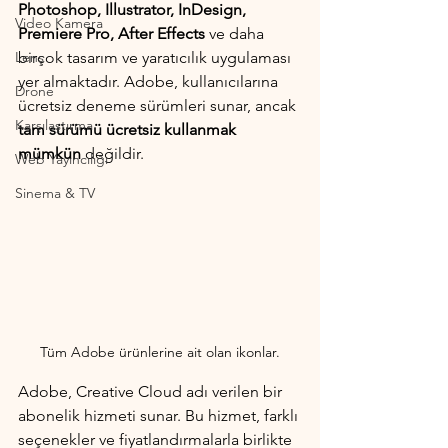
Photoshop, Illustrator, InDesign, 
Video Kamera
Premiere Pro, After Effects
 ve daha 
Lens
birçok tasarım ve yaratıcılık uygulaması 
yer almaktadır. Adobe, kullanıcılarına 
Drone
ücretsiz deneme sürümleri sunar, ancak 
Karşılaştırma
tam sürümü ücretsiz kullanmak 
mümkün
 değildir.
Web Yayıncılığı
Sinema & TV
Tüm Adobe ürünlerine ait olan ikonlar.
Adobe, Creative Cloud adı verilen bir 
abonelik hizmeti sunar. Bu hizmet, farklı 
seçenekler ve fiyatlandırmalarla birlikte 