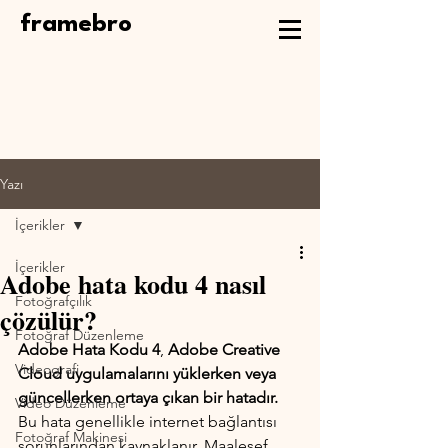
framebro
Yazı
İçerikler
İçerikler
Adobe hata kodu 4 nasıl
Fotoğrafçılık
çözülür?
Fotoğraf Düzenleme
Adobe Hata Kodu 4
, 
Adobe Creative 
Videografi
Cloud uygulamalarını yüklerken veya 
güncellerken ortaya çıkan bir hatadır.
Video Düzenleme
Bu hata genellikle internet bağlantısı 
Fotoğraf Makinesi
sorunlarından kaynaklanır. Maalesef, 