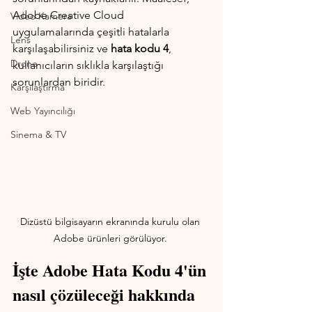
Adobe Creative Cloud 
Video Kamera
uygulamalarında çeşitli hatalarla
Lens
karşılaşabilirsiniz ve 
hata kodu 4
, 
Drone
kullanıcıların sıklıkla karşılaştığı 
sorunlardan biridir.
Karşılaştırma
Web Yayıncılığı
Sinema & TV
Dizüstü bilgisayarın ekranında kurulu olan 
Adobe ürünleri görülüyor. 
İşte Adobe Hata Kodu 4'ün 
nasıl çözüleceği hakkında 