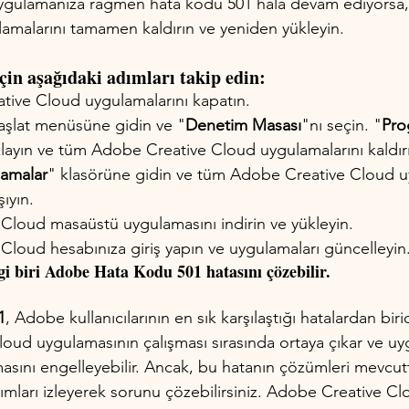
 uygulamanıza rağmen hata kodu 501 hala devam ediyorsa
amalarını tamamen kaldırın ve yeniden yükleyin. 
çin aşağıdaki adımları takip edin:
ive Cloud uygulamalarını kapatın.
aşlat menüsüne gidin ve "
Denetim Masası
"nı seçin. "
Pro
klayın ve tüm Adobe Creative Cloud uygulamalarını kaldır
amalar
" klasörüne gidin ve tüm Adobe Creative Cloud uy
ıyın.
Cloud masaüstü uygulamasını indirin ve yükleyin.
loud hesabınıza giriş yapın ve uygulamaları güncelleyin
i biri Adobe Hata Kodu 501 hatasını çözebilir.
1
, Adobe kullanıcılarının en sık karşılaştığı hatalardan biri
Cloud uygulamasının çalışması sırasında ortaya çıkar ve u
masını engelleyebilir. Ancak, bu hatanın çözümleri mevcut
ımları izleyerek sorunu çözebilirsiniz. Adobe Creative C