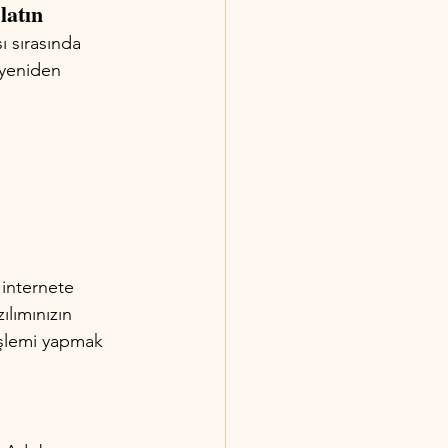
latın
 sırasında 
 yeniden 
 internete 
ılımınızın 
işlemi yapmak 