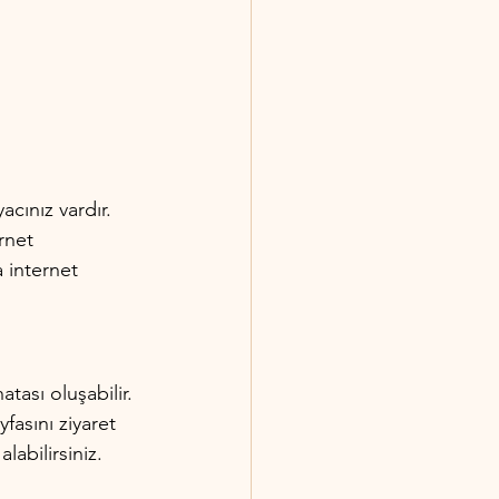
cınız vardır. 
rnet 
 internet 
ası oluşabilir. 
asını ziyaret 
abilirsiniz.