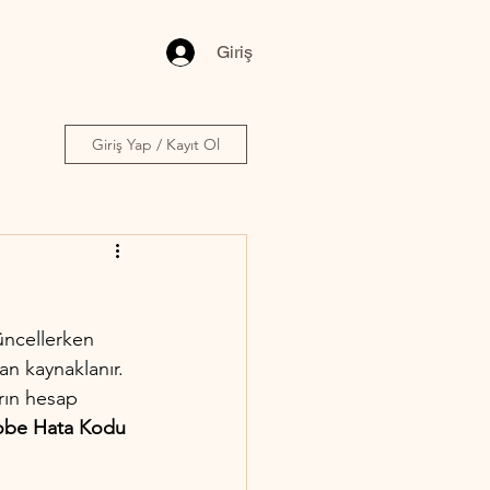
Giriş
Giriş Yap / Kayıt Ol
üncellerken 
an kaynaklanır. 
rın hesap 
be Hata Kodu 