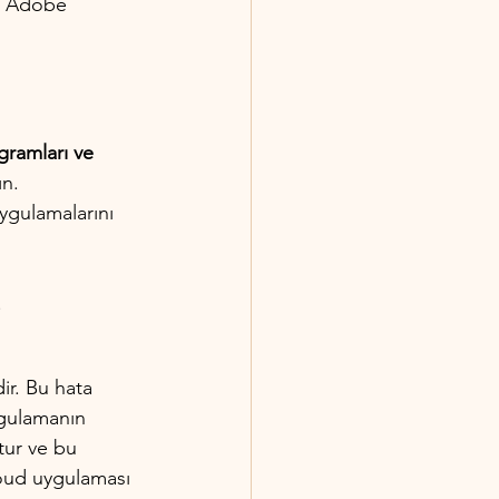
, Adobe 
gramları ve 
ın.
gulamalarını 
.
dir. Bu hata 
ygulamanın 
tur ve bu 
loud uygulaması 