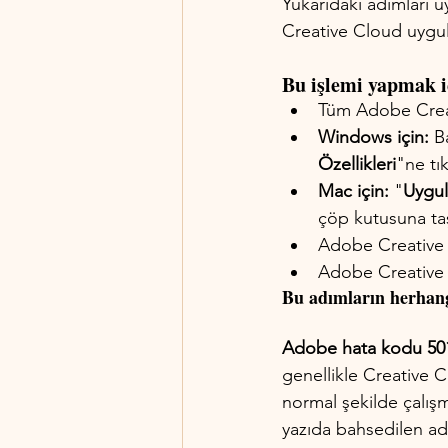
Yukarıdaki adımları
Creative Cloud uygul
Bu işlemi yapmak i
Tüm Adobe Creat
Windows için:
 B
Özellikleri
"ne tı
Mac için:
 "
Uygul
çöp kutusuna taş
Adobe Creative 
Adobe Creative C
Bu adımların herhang
Adobe hata kodu 50
genellikle Creative 
normal şekilde çalış
yazıda bahsedilen ad