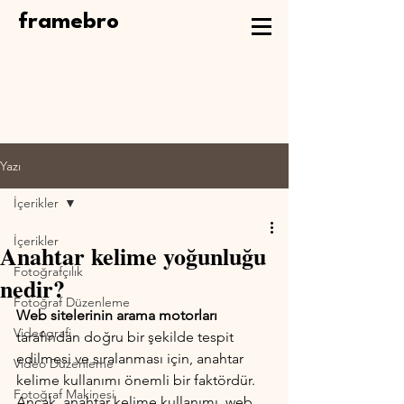
framebro
Yazı
İçerikler
İçerikler
Anahtar kelime yoğunluğu
Fotoğrafçılık
nedir?
Fotoğraf Düzenleme
Web sitelerinin arama motorları
Videografi
tarafından doğru bir şekilde tespit 
edilmesi ve sıralanması için, anahtar 
Video Düzenleme
kelime kullanımı önemli bir faktördür. 
Fotoğraf Makinesi
Ancak, anahtar kelime kullanımı, web 