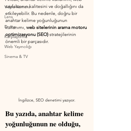
sayfalarının kalitesini ve doğallığını da 
Video Kamera
etkileyebilir. Bu nedenle, doğru bir 
Lens
anahtar kelime yoğunluğunun 
Drone
kullanımı, 
web sitelerinin arama motoru 
optimizasyonu (SEO)
 stratejilerinin 
Karşılaştırma
önemli bir parçasıdır. 
Web Yayıncılığı
Sinema & TV
İngilizce, SEO denetimi yazıyor.
Bu yazıda, anahtar kelime 
yoğunluğunun ne olduğu, 