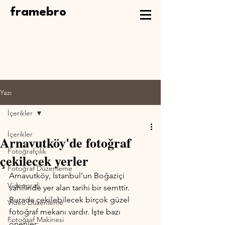
framebro
Yazı
İçerikler
İçerikler
Arnavutköy'de fotoğraf
Fotoğrafçılık
çekilecek yerler
Fotoğraf Düzenleme
Arnavutköy, İstanbul'un Boğaziçi 
Videografi
sahilinde yer alan tarihi bir semttir. 
Burada çekilebilecek birçok güzel 
Video Düzenleme
fotoğraf mekanı vardır. İşte bazı 
Fotoğraf Makinesi
öneriler: