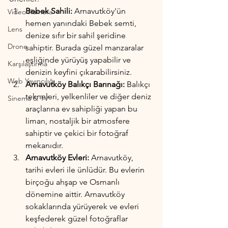
Bebek Sahili: 
Arnavutköy'ün 
Video Kamera
hemen yanındaki Bebek semti, 
Lens
denize sıfır bir sahil şeridine 
Drone
sahiptir. Burada güzel manzaralar 
eşliğinde yürüyüş yapabilir ve 
Karşılaştırma
denizin keyfini çıkarabilirsiniz.
Web Yayıncılığı
Arnavutköy Balıkçı Barınağı: 
Balıkçı 
tekneleri, yelkenliler ve diğer deniz 
Sinema & TV
araçlarına ev sahipliği yapan bu 
liman, nostaljik bir atmosfere 
sahiptir ve çekici bir fotoğraf 
mekanıdır.
Arnavutköy Evleri: 
Arnavutköy, 
tarihi evleri ile ünlüdür. Bu evlerin 
birçoğu ahşap ve Osmanlı 
dönemine aittir. Arnavutköy 
sokaklarında yürüyerek ve evleri 
keşfederek güzel fotoğraflar 