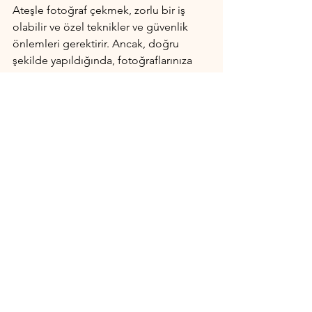
Ateşle fotoğraf çekmek, zorlu bir iş 
olabilir ve özel teknikler ve güvenlik 
önlemleri gerektirir. Ancak, doğru 
şekilde yapıldığında, fotoğraflarınıza 
dramatik bir hava katabilir ve görsel 
açıdan çekici bir unsur ekleyebilirsiniz. 
Ateşle fotoğraf çekimi, deneme 
yanılma yoluyla keşfedilecek bir alan 
olabilir. Bu nedenle, deneyin, farklı 
perspektifler deneyin ve yaratıcı olun.
Fotoğrafçılık
Hepsini Gör
Son Yazılar