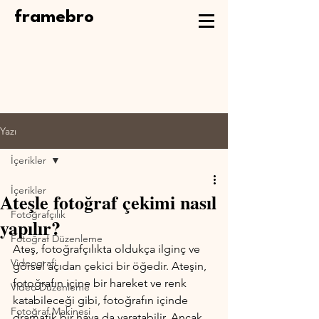
framebro
Yazı
İçerikler
İçerikler
Ateşle fotoğraf çekimi nasıl
Fotoğrafçılık
yapılır?
Fotoğraf Düzenleme
Ateş, fotoğrafçılıkta oldukça ilginç ve 
Videografi
görsel açıdan çekici bir öğedir. Ateşin, 
fotoğrafın içine bir hareket ve renk 
Video Düzenleme
katabileceği gibi, fotoğrafın içinde 
Fotoğraf Makinesi
dramatik bir hava da yaratabilir. Ancak, 