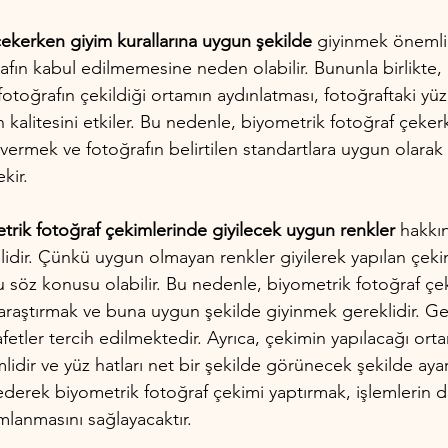
çekerken giyim kurallarına uygun şekilde
 giyinmek önemlidi
fın kabul edilmemesine neden olabilir. Bununla birlikte, 
, fotoğrafın çekildiği ortamın aydınlatması, fotoğraftaki yüz 
n kalitesini etkiler. Bu nedenle, biyometrik fotoğraf çeke
z vermek ve fotoğrafın belirtilen standartlara uygun olarak
kir.
trik fotoğraf çekimlerinde giyilecek uygun renkler
 hakkın
dir. Çünkü uygun olmayan renkler giyilerek yapılan çeki
söz konusu olabilir. Bu nedenle, biyometrik fotoğraf ç
araştırmak ve buna uygun şekilde giyinmek gereklidir. Gen
afetler tercih edilmektedir. Ayrıca, çekimin yapılacağı ort
idir ve yüz hatları net bir şekilde görünecek şekilde ayar
ederek biyometrik fotoğraf çekimi yaptırmak, işlemlerin d
amlanmasını sağlayacaktır.