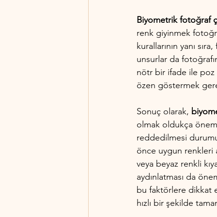
Biyometrik fotoğraf 
renk giyinmek fotoğra
kurallarının yanı sıra
unsurlar da fotoğrafı
nötr bir ifade ile po
özen göstermek gere
Sonuç olarak, 
biyome
olmak oldukça önemli
reddedilmesi durumu 
önce uygun renkleri 
veya beyaz renkli kıy
aydınlatması da öneml
bu faktörlere dikkat 
hızlı bir şekilde tam