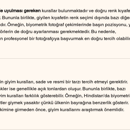
nde uyulması gereken
 kurallar bulunmaktadır ve doğru renk kıyafe
. Bununla birlikte, giyilen kıyafetin renk seçimi dışında bazı diğe
dır. Örneğin, biyometrik fotoğraf çekimlerinde başın pozisyonu, 
ktörlerin de doğru ayarlanması gerekmektedir. Bu nedenle, 
in profesyonel bir fotoğrafçıya başvurmak en doğru tercih olabilir
çin giyim kuralları, sade ve resmi bir tarzı tercih etmeyi gerektirir. 
ler ise genellikle açık tonlardan oluşur. Bununla birlikte, bazı 
im kuralları farklılık gösterebilir. Örneğin, Hindistan'da biyometri
etler giymek yasaktır çünkü ülkenin bayrağına benzerlik gösterir.
ekimine girmeden önce, giyim kurallarını araştırmak önemlidir.