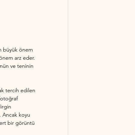
dan büyük önem 
 önem arz eder. 
ünün ve teninin 
 tercih edilen 
fotoğraf 
irgin 
. Ancak koyu 
sert bir görüntü 