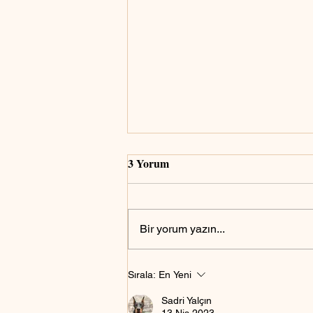
3 Yorum
Bir yorum yazın...
Askerlik için fotoğraf nasıl
Sırala:
En Yeni
olmalıdır?
Sadri Yalçın
13 Nis 2023