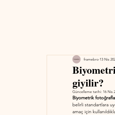
framebro
13 Nis 20
Biyometri
giyilir?
Güncelleme tarihi:
16 Nis 
Biyometrik fotoğrafla
belirli standartlara u
amaç için kullanıldıkl