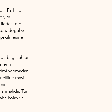
r. Farklı bir 
giyim 
ifadesi gibi 
rken, doğal ve 
 çekilmesine 
da bilgi sahibi 
mlerin 
ekimi yapmadan 
ellikle mavi 
amın 
lanmalıdır. Tüm 
aha kolay ve 