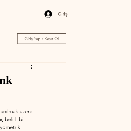
Giriş
Giriş Yap / Kayıt Ol
enk
llanılmak üzere 
 belirli bir 
Biyometrik 