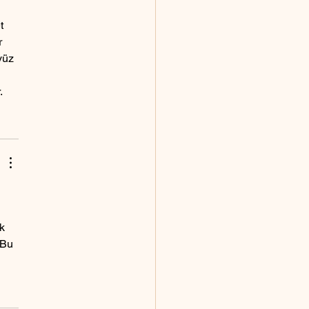
t 
r 
yüz 
.
k 
 Bu 