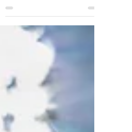
ipucu
Günümüzde video içerikleri, hem bireysel hem de
kurumsal markalar için büyük bir etki yaratıyor.