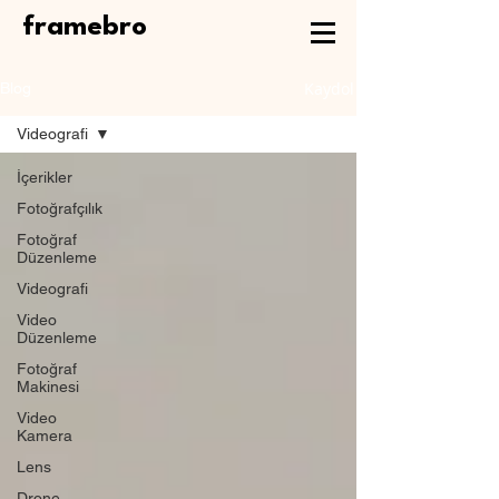
framebro
Kaydol
Blog
Videografi
İçerikler
Fotoğrafçılık
Fotoğraf
Düzenleme
Videografi
Video
Düzenleme
Fotoğraf
Makinesi
Video
Kamera
Lens
Drone