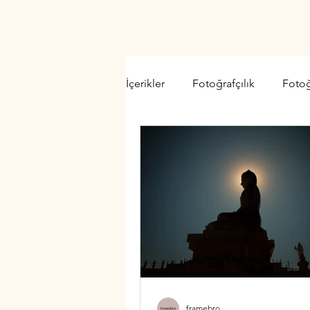
İçerikler
Fotoğrafçılık
Foto
Video Kamera
Lens
D
framebro