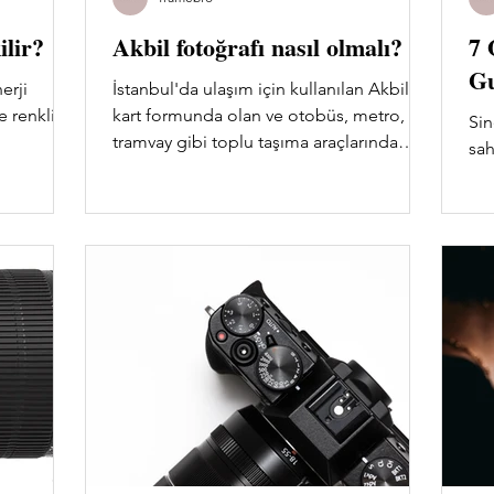
ilir?
Akbil fotoğrafı nasıl olmalı?
7 
G
erji
İstanbul'da ulaşım için kullanılan Akbil,
e renkli
kart formunda olan ve otobüs, metro,
Sin
tramvay gibi toplu taşıma araçlarında
sah
geçerli olan bir ödeme