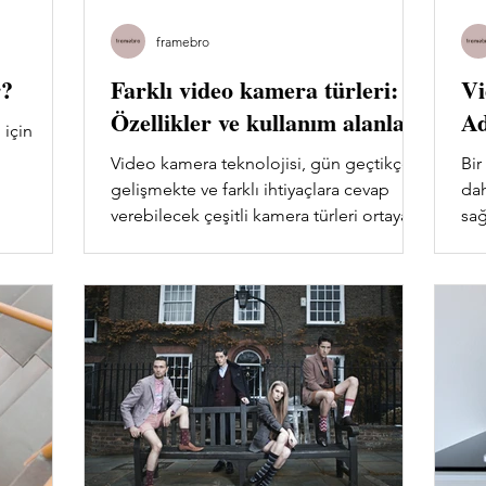
framebro
r?
Farklı video kamera türleri:
Vi
Özellikler ve kullanım alanları
Ad
 için
Video kamera teknolojisi, gün geçtikçe
Bir
gelişmekte ve farklı ihtiyaçlara cevap
dah
verebilecek çeşitli kamera türleri ortaya
sağ
çıkmaktadır.