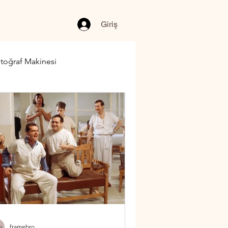
Giriş
toğraf Makinesi
framebro