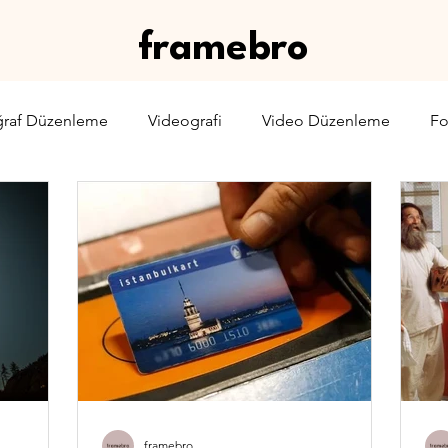
framebro
ğraf Düzenleme
Videografi
Video Düzenleme
Fo
rone
Karşılaştırma
Web Yayıncılığı
Sinema & TV
framebro