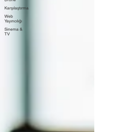
Karşılaştırma
Web
Yayıncılığı
Sinema &
TV