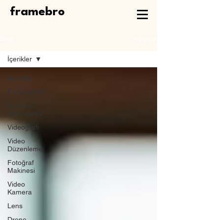
framebro
Kaydol
Blog
İçerikler
İçerikler
Fotoğrafçılık
Fotoğraf
Düzenleme
Videografi
Video
Düzenleme
Fotoğraf
Makinesi
Video
Kamera
Lens
Drone