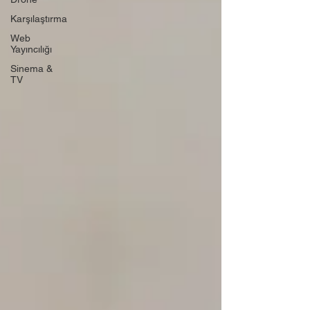
Karşılaştırma
Web
Yayıncılığı
Sinema &
TV