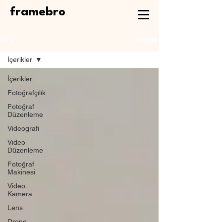
framebro
Kaydol
Blog
İçerikler
İçerikler
Fotoğrafçılık
Fotoğraf
Düzenleme
Videografi
Video
Düzenleme
Fotoğraf
Makinesi
Video
Kamera
Lens
Drone