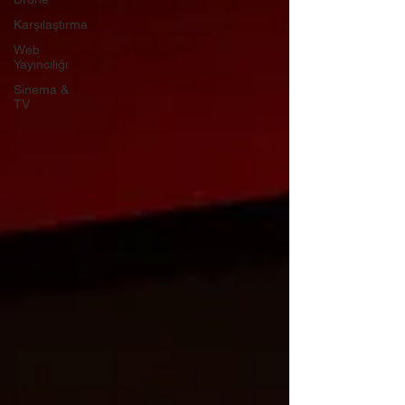
Karşılaştırma
Web
Yayıncılığı
Sinema &
TV