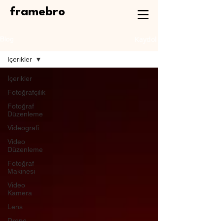
framebro
Kaydol
Blog
İçerikler
İçerikler
Fotoğrafçılık
Fotoğraf
Düzenleme
Videografi
Video
Düzenleme
Fotoğraf
Makinesi
Video
Kamera
Lens
Drone