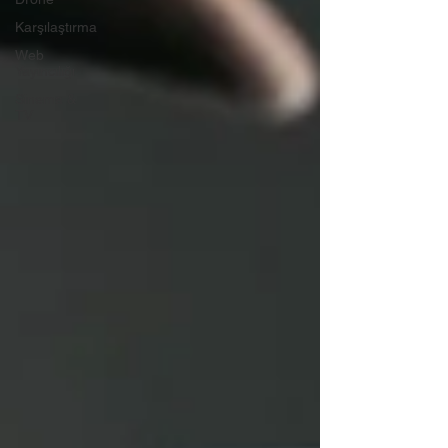
Karşılaştırma
Web
Yayıncılığı
Sinema &
TV