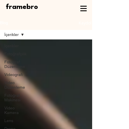
framebro
Kaydol
Blog
İçerikler
İçerikler
Fotoğrafçılık
Fotoğraf
Düzenleme
Videografi
Video
Düzenleme
Fotoğraf
Makinesi
Video
Kamera
Lens
Drone