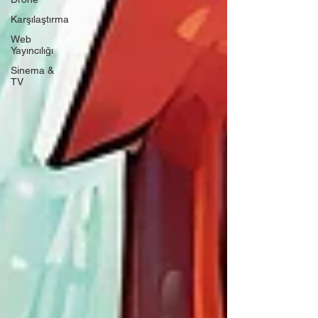
Karşılaştırma
Web
Yayıncılığı
Sinema &
TV