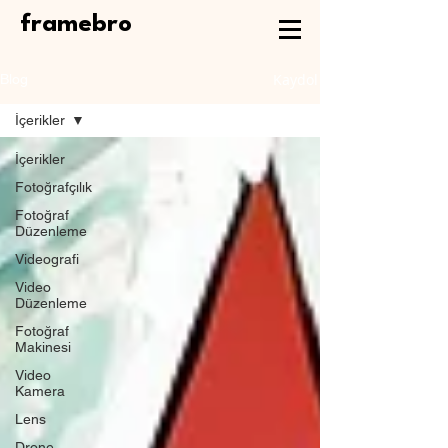
framebro
Kaydol
Blog
İçerikler
İçerikler
Fotoğrafçılık
Fotoğraf
Düzenleme
Videografi
Video
Düzenleme
Fotoğraf
Makinesi
Video
Kamera
Lens
Drone