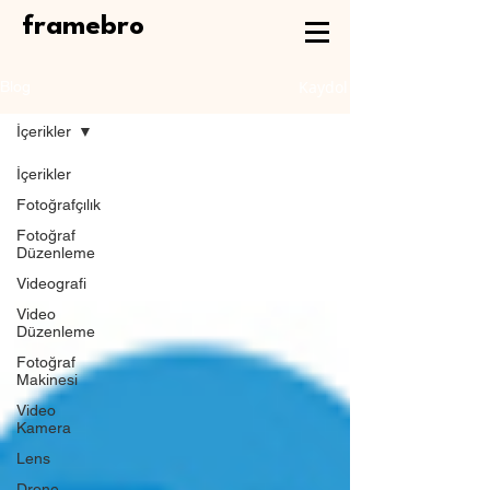
framebro
Kaydol
Blog
İçerikler
İçerikler
Fotoğrafçılık
Fotoğraf
Düzenleme
Videografi
Video
Düzenleme
Fotoğraf
Makinesi
Video
Kamera
Lens
Drone