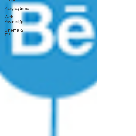
Karşılaştırma
Web
Yayıncılığı
Sinema &
TV