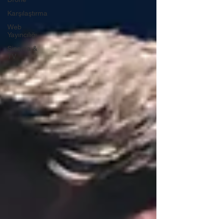
Karşılaştırma
Web
Yayıncılığı
Sinema &
TV