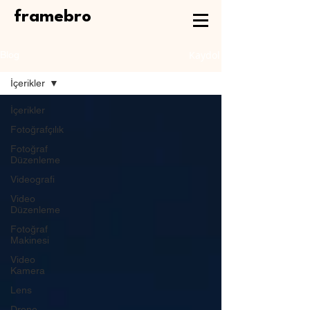
framebro
Kaydol
Blog
İçerikler
İçerikler
Fotoğrafçılık
Fotoğraf
Düzenleme
Videografi
Video
Düzenleme
Fotoğraf
Makinesi
Video
Kamera
Lens
Drone