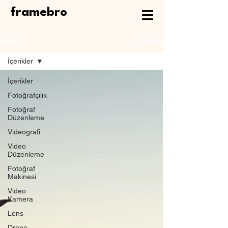
framebro
Kaydol
Blog
İçerikler
İçerikler
Fotoğrafçılık
Fotoğraf
Düzenleme
Videografi
Video
Düzenleme
Fotoğraf
Makinesi
Video
Kamera
Lens
Drone