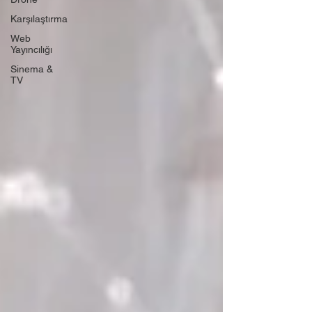
Karşılaştırma
Web
Yayıncılığı
Sinema &
TV