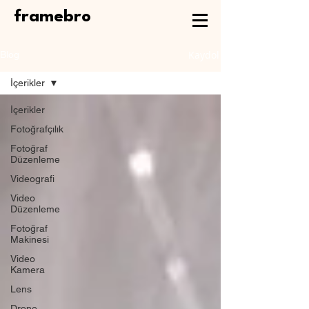
framebro
Kaydol
Blog
İçerikler
İçerikler
Fotoğrafçılık
Fotoğraf
Düzenleme
Videografi
Video
Düzenleme
Fotoğraf
Makinesi
Video
Kamera
Lens
Drone