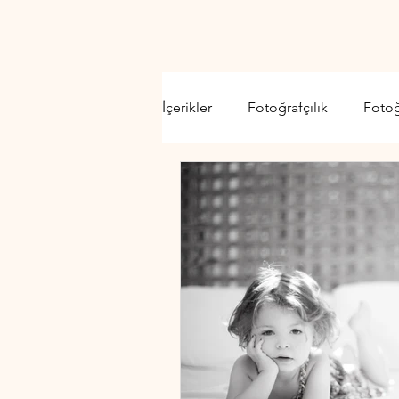
İçerikler
Fotoğrafçılık
Foto
Video Kamera
Lens
D