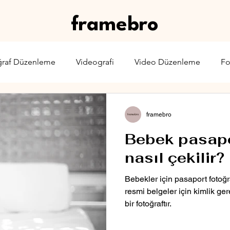
framebro
ğraf Düzenleme
Videografi
Video Düzenleme
Fo
rone
Karşılaştırma
Web Yayıncılığı
Sinema & TV
framebro
Bebek pasapo
nasıl çekilir?
Bebekler için pasaport fotoğr
resmi belgeler için kimlik ge
bir fotoğraftır.