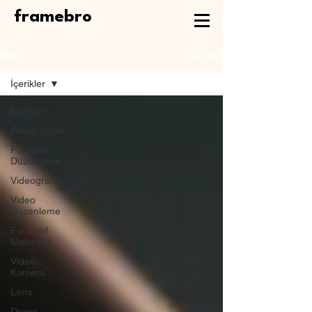
framebro
Kaydol
Blog
İçerikler
İçerikler
Fotoğrafçılık
Fotoğraf
Düzenleme
Videografi
Video
Düzenleme
Fotoğraf
Makinesi
Video
Kamera
Lens
Drone