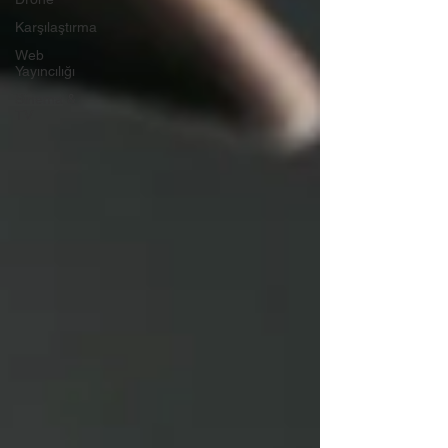
Karşılaştırma
Web
Yayıncılığı
Sinema &
TV