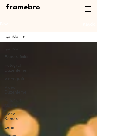
framebro
Kaydol
Blog
İçerikler
İçerikler
Fotoğrafçılık
Fotoğraf
Düzenleme
Videografi
Video
Düzenleme
Fotoğraf
Makinesi
Video
Kamera
Lens
Drone