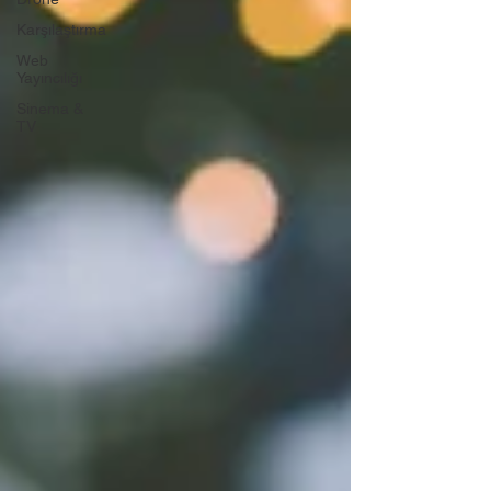
Karşılaştırma
Web
Yayıncılığı
Sinema &
TV