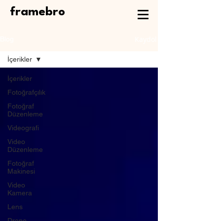
framebro
Kaydol
Blog
İçerikler
İçerikler
Fotoğrafçılık
Fotoğraf
Düzenleme
Videografi
Video
Düzenleme
Fotoğraf
Makinesi
Video
Kamera
Lens
Drone