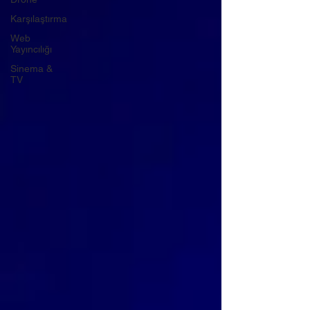
Karşılaştırma
Web
Yayıncılığı
Sinema &
TV