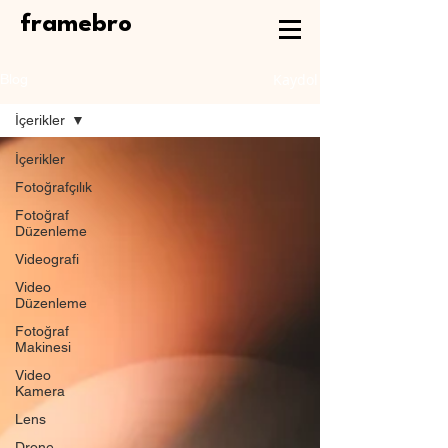
framebro
Kaydol
Blog
İçerikler
İçerikler
Fotoğrafçılık
Fotoğraf
Düzenleme
Videografi
Video
Düzenleme
Fotoğraf
Makinesi
Video
Kamera
Lens
Drone