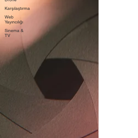
Karşılaştırma
Web
Yayıncılığı
Sinema &
TV