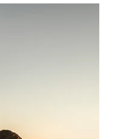
En iyi fotoğrafın ne zaman çekileceği, çekilen
fotoğrafın türüne ve amacına göre değişebilir.