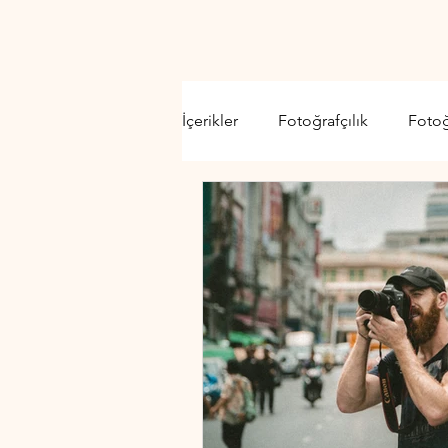
İçerikler
Fotoğrafçılık
Foto
Video Kamera
Lens
D