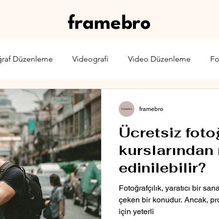
framebro
ğraf Düzenleme
Videografi
Video Düzenleme
Fo
rone
Karşılaştırma
Web Yayıncılığı
Sinema & TV
framebro
Ücretsiz foto
kurslarından 
edinilebilir?
Fotoğrafçılık, yaratıcı bir sana
çeken bir konudur. Ancak, pro
için yeterli