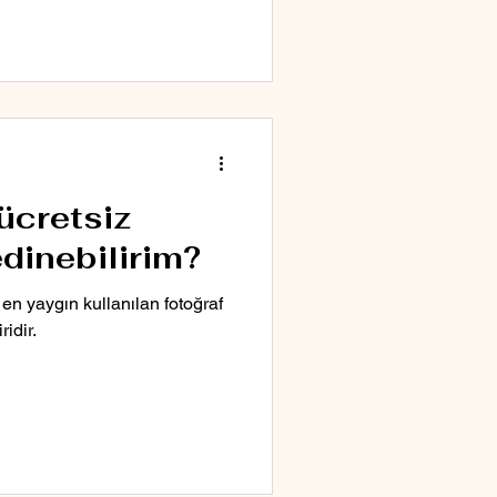
ücretsiz
edinebilirim?
n yaygın kullanılan fotoğraf
idir.