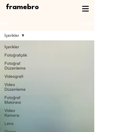
framebro
Kaydol
Blog
İçerikler
İçerikler
Fotoğrafçılık
Fotoğraf
Düzenleme
Videografi
Video
Düzenleme
Fotoğraf
Makinesi
Video
Kamera
Lens
Drone