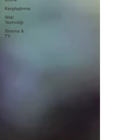
Karşılaştırma
Web
Yayıncılığı
Sinema &
TV