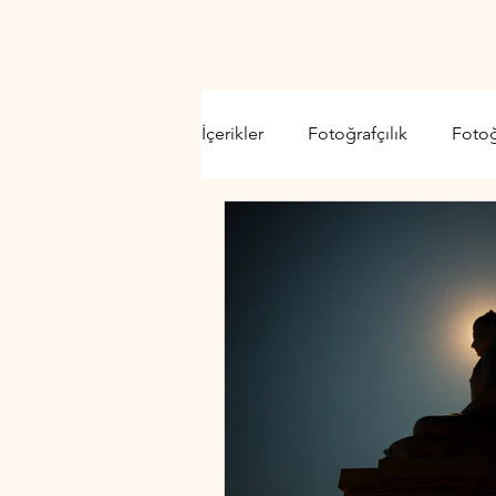
İçerikler
Fotoğrafçılık
Foto
Video Kamera
Lens
D