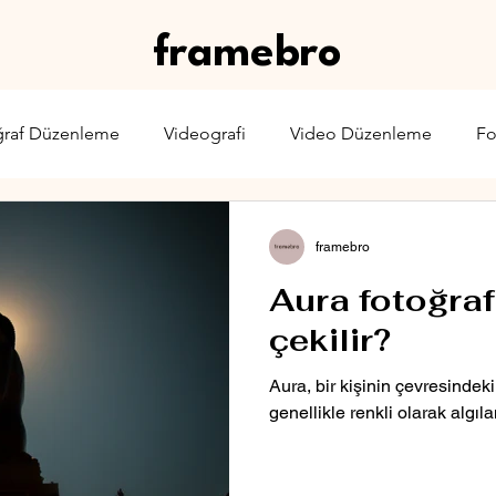
framebro
ğraf Düzenleme
Videografi
Video Düzenleme
Fo
rone
Karşılaştırma
Web Yayıncılığı
Sinema & TV
framebro
Aura fotoğraf
çekilir?
Aura, bir kişinin çevresindeki
genellikle renkli olarak algıla