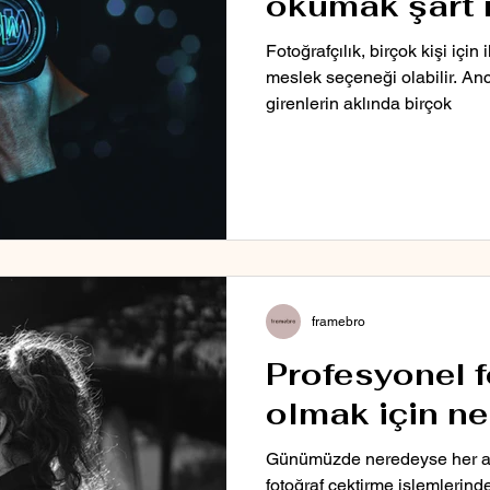
okumak şart 
Fotoğrafçılık, birçok kişi için 
meslek seçeneği olabilir. Anc
girenlerin aklında birçok
framebro
Profesyonel f
olmak için ne
Günümüzde neredeyse her al
fotoğraf çektirme işlemlerinde