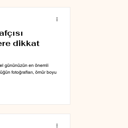
afçısı
re dikkat
özel gününüzün en önemli
düğün fotoğrafları, ömür boyu