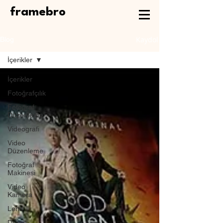
framebro
Kaydol
Blog
İçerikler
İçerikler
Fotoğrafçılık
Fotoğraf
Düzenleme
Videografi
Video
Düzenleme
Fotoğraf
Makinesi
Video
Kamera
Lens
Drone