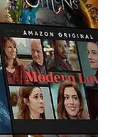
Karşılaştırma
Web
Yayıncılığı
Sinema &
TV