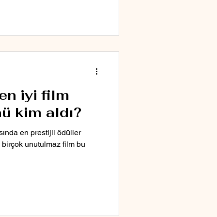
n iyi film
ü kim aldı?
nda en prestijli ödüller
de birçok unutulmaz film bu