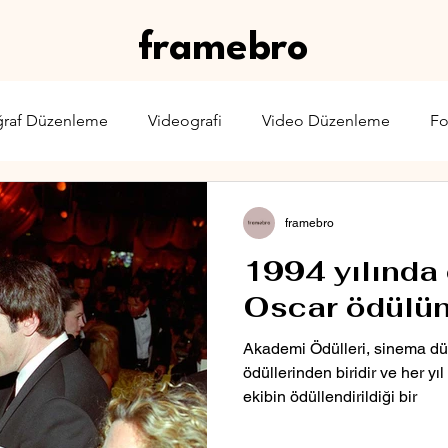
framebro
ğraf Düzenleme
Videografi
Video Düzenleme
Fo
rone
Karşılaştırma
Web Yayıncılığı
Sinema & TV
framebro
1994 yılında e
Oscar ödülün
Akademi Ödülleri, sinema dün
ödüllerinden biridir ve her yı
ekibin ödüllendirildiği bir