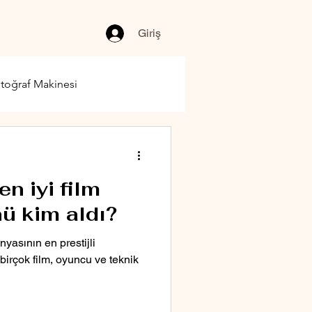
Giriş
toğraf Makinesi
n iyi film
ü kim aldı?
yasının en prestijli
l birçok film, oyuncu ve teknik