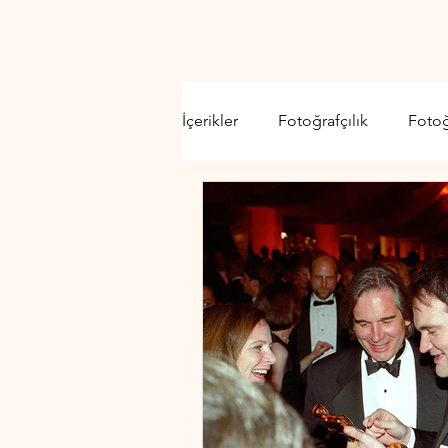
İçerikler
Fotoğrafçılık
Foto
Video Kamera
Lens
D