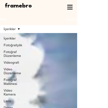
framebro
Kaydol
Blog
İçerikler
İçerikler
Fotoğrafçılık
Fotoğraf
Düzenleme
Videografi
Video
Düzenleme
Fotoğraf
Makinesi
Video
Kamera
Lens
Drone