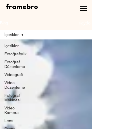
framebro
Kaydol
Blog
İçerikler
İçerikler
Fotoğrafçılık
Fotoğraf
Düzenleme
Videografi
Video
Düzenleme
Fotoğraf
Makinesi
Video
Kamera
Lens
Drone