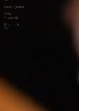
Karşılaştırma
Web
Yayıncılığı
Sinema &
TV