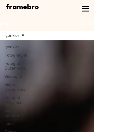
framebro
Kaydol
Blog
İçerikler
İçerikler
Fotoğrafçılık
Fotoğraf
Düzenleme
Videografi
Video
Düzenleme
Fotoğraf
Makinesi
Video
Kamera
Lens
Drone