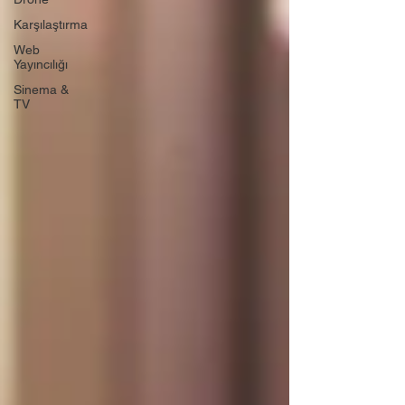
Karşılaştırma
Web
Yayıncılığı
Sinema &
TV