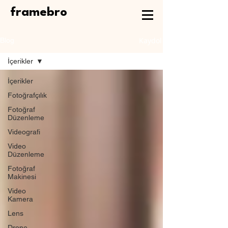
framebro
Kaydol
Blog
İçerikler
İçerikler
Fotoğrafçılık
Fotoğraf
Düzenleme
Videografi
Video
Düzenleme
Fotoğraf
Makinesi
Video
Kamera
Lens
Drone