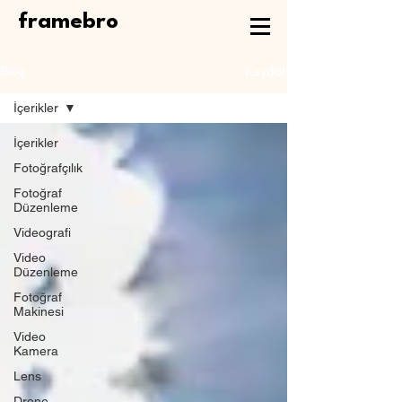
framebro
Kaydol
Blog
İçerikler
İçerikler
Fotoğrafçılık
Fotoğraf
Düzenleme
Videografi
Video
Düzenleme
Fotoğraf
Makinesi
Video
Kamera
Lens
Drone