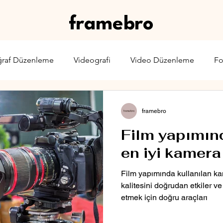
framebro
ğraf Düzenleme
Videografi
Video Düzenleme
Fo
rone
Karşılaştırma
Web Yayıncılığı
Sinema & TV
framebro
Film yapımın
en iyi kamera
Film yapımında kullanılan ka
kalitesini doğrudan etkiler v
etmek için doğru araçları