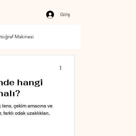
Giriş
toğraf Makinesi
nde hangi
malı?
k lens, çekim amacına ve
r, farklı odak uzaklıkları,