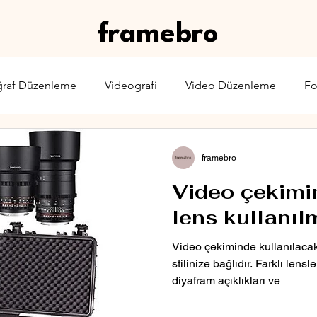
framebro
ğraf Düzenleme
Videografi
Video Düzenleme
Fo
rone
Karşılaştırma
Web Yayıncılığı
Sinema & TV
framebro
Video çekimi
lens kullanıl
Video çekiminde kullanılaca
stilinize bağlıdır. Farklı lensle
diyafram açıklıkları ve