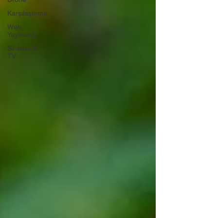
Karşılaştırma
Web
Yayıncılığı
Sinema &
TV