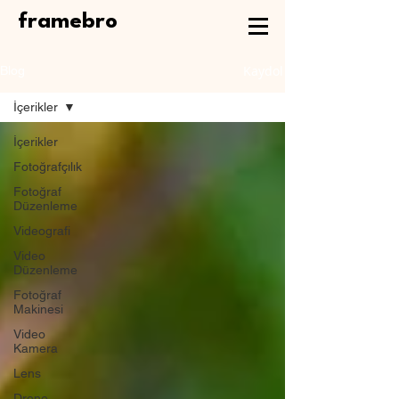
framebro
Kaydol
Blog
İçerikler
İçerikler
Fotoğrafçılık
Fotoğraf
Düzenleme
Videografi
Video
Düzenleme
Fotoğraf
Makinesi
Video
Kamera
Lens
Drone