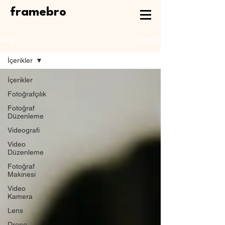
framebro
Kaydol
Blog
İçerikler
İçerikler
Fotoğrafçılık
Fotoğraf
Düzenleme
Videografi
Video
Düzenleme
Fotoğraf
Makinesi
Video
Kamera
Lens
Drone