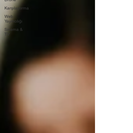
Karşılaştırma
Web
Yayıncılığı
Sinema &
TV