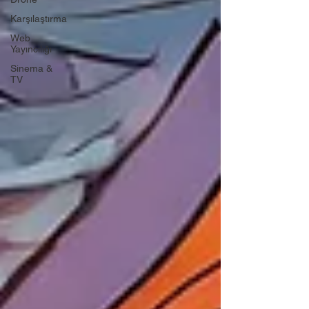
Karşılaştırma
Web
Yayıncılığı
Sinema &
TV