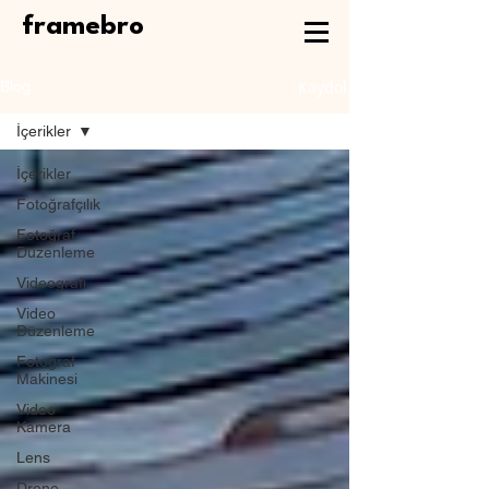
framebro
Kaydol
Blog
İçerikler
İçerikler
Fotoğrafçılık
Fotoğraf
Düzenleme
Videografi
Video
Düzenleme
Fotoğraf
Makinesi
Video
Kamera
Lens
Drone