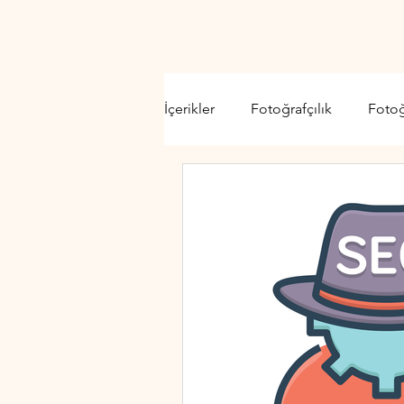
İçerikler
Fotoğrafçılık
Foto
Video Kamera
Lens
D