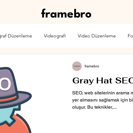
framebro
ğraf Düzenleme
Videografi
Video Düzenleme
Fo
rone
Karşılaştırma
Web Yayıncılığı
Sinema & TV
framebro
Gray Hat SEO
SEO, web sitelerinin arama m
yer almasını sağlamak için bir
oluşur. Bu teknikler,...