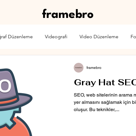
framebro
ğraf Düzenleme
Videografi
Video Düzenleme
Fo
rone
Karşılaştırma
Web Yayıncılığı
Sinema & TV
framebro
Gray Hat SEO
SEO, web sitelerinin arama m
yer almasını sağlamak için bir
oluşur. Bu teknikler,...