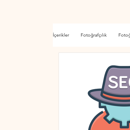
İçerikler
Fotoğrafçılık
Foto
Video Kamera
Lens
D