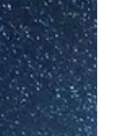
Karşılaştırma
Web
Yayıncılığı
Sinema &
TV