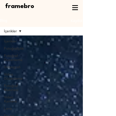
framebro
Kaydol
Blog
İçerikler
İçerikler
Fotoğrafçılık
Fotoğraf
Düzenleme
Videografi
Video
Düzenleme
Fotoğraf
Makinesi
Video
Kamera
Lens
Drone