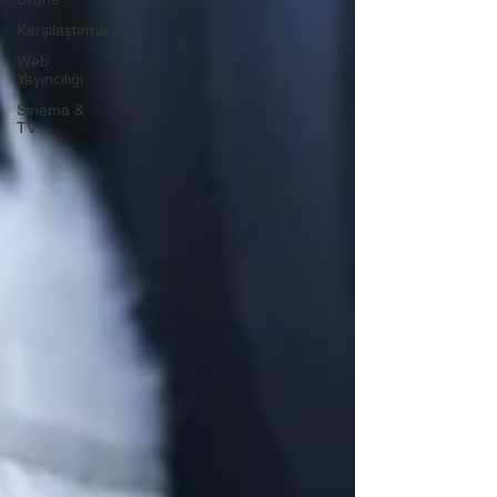
Karşılaştırma
Web
Yayıncılığı
Sinema &
TV