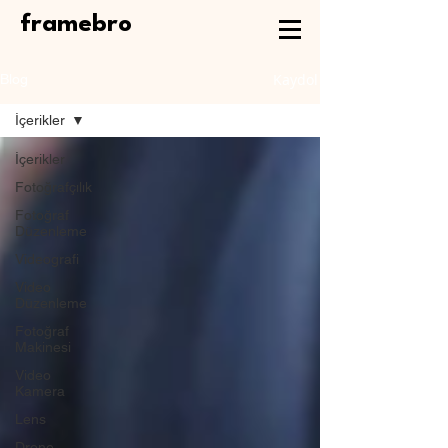
framebro
Kaydol
Blog
İçerikler
İçerikler
Fotoğrafçılık
Fotoğraf
Düzenleme
Videografi
Video
Düzenleme
Fotoğraf
Makinesi
Video
Kamera
Lens
Drone